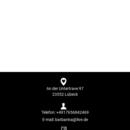
An der Untertrave 97
23552 Lübeck
Telefon:
+4917656842469
E-mail:
barbarina@live.de